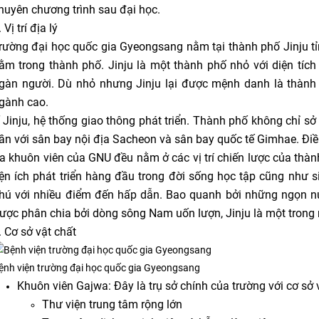
huyên chương trình sau đại học.
. Vị trí địa lý
rường đại học quốc gia Gyeongsang nằm tại thành phố Jinju tỉ
ằm trong thành phố. Jinju là một thành phố nhỏ với diện tíc
gàn người. Dù nhỏ nhưng Jinju lại được mệnh danh là thành
gành cao.
 Jinju, hệ thống giao thông phát triển. Thành phố không chỉ s
ần với sân bay nội địa Sacheon và sân bay quốc tế Gimhae. Điều 
a khuôn viên của GNU đều nằm ở các vị trí chiến lược của thàn
iện ích phát triển hàng đầu trong đời sống học tập cũng như s
hú với nhiều điểm đến hấp dẫn. Bao quanh bởi những ngọn nú
ược phân chia bởi dòng sông Nam uốn lượn, Jinju là một tron
. Cơ sở vật chất
ệnh viện trường đại học quốc gia Gyeongsang
Khuôn viên Gajwa: Đây là trụ sở chính của trường với cơ sở v
Thư viện trung tâm rộng lớn