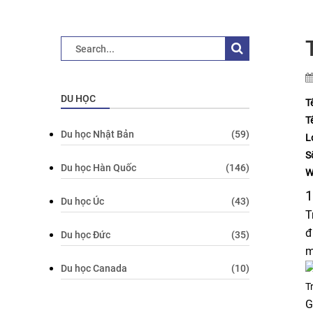
DU HỌC
T
T
Du học Nhật Bản
(59)
L
S
Du học Hàn Quốc
(146)
W
1
Du học Úc
(43)
T
đ
Du học Đức
(35)
m
Du học Canada
(10)
T
G