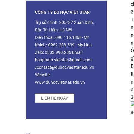
c
2
CÔNG TY DU HỌC VIỆT STAR
T
Trụ sở chính: 205/37 Xuân Đỉnh,
n
Bắc Từ Liêm, Hà Nội
n
Điên thoại: 090.116.1868- Mr
n
Khiet / 0982.288.539 - Ms Hoa
Ở
Zalo: 0333.990.286 Email:
g
hoapham.vietstar@gmail.com
B
/contact@duhocvietstar.edu.vn
t
Website:
p
www.duhocvietstar.edu.vn
đ
3
LIÊN HỆ NGAY
B