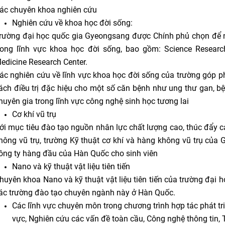
ác chuyên khoa nghiên cứu
Nghiên cứu về khoa học đời sống:
rường đại học quốc gia Gyeongsang được Chính phủ chọn để n
rong lĩnh vực khoa học đời sống, bao gồm: Science Research
edicine Research Center.
ác nghiên cứu về lĩnh vực khoa học đời sống của trường góp ph
ách điều trị đặc hiệu cho một số căn bệnh như ung thư gan, bệ
huyên gia trong lĩnh vực công nghệ sinh học tương lai
Cơ khí vũ trụ
ới mục tiêu đào tạo nguồn nhân lực chất lượng cao, thúc đẩy cá
hông vũ trụ, trường Kỹ thuật cơ khí và hàng không vũ trụ của
ông ty hàng đầu của Hàn Quốc cho sinh viên
Nano và kỹ thuật vật liệu tiên tiến
huyên khoa Nano và kỹ thuật vật liệu tiên tiến của trường đại
ác trường đào tạo chuyên ngành này ở Hàn Quốc.
Các lĩnh vực chuyên môn trong chương trình hợp tác phát t
vực, Nghiên cứu các vấn đề toàn cầu, Công nghệ thông tin, 