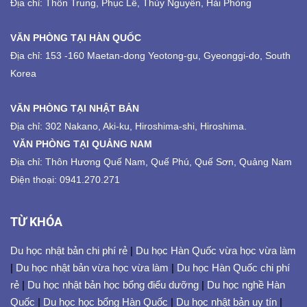
Địa chỉ: Thôn Trung, Phục Lễ, Thủy Nguyên, Hải Phòng
VĂN PHÒNG TẠI HÀN QUỐC
Địa chỉ: 153 -160 Maetan-dong Yeotong-gu, Gyeonggi-do, South
Korea
VĂN PHÒNG TẠI NHẬT BẢN
Địa chỉ: 302 Nakano, Aki-ku, Hiroshima-shi, Hiroshima.
VĂN PHÒNG TẠI QUẢNG NAM
Địa chỉ: Thôn Hương Quế Nam, Quế Phú, Quế Sơn, Quảng Nam
Điện thoại: 0941.270.271
TỪ KHÓA
Du học nhật bản chi phí rẻ
|
Du học Hàn Quốc vừa học vừa làm
|
Du học nhật bản vừa học vừa làm
|
Du học Hàn Quốc chi phí
rẻ
|
Du học nhật bản học bổng điểu dưỡng
|
Du học nghề Hàn
Quốc
|
Du học học bổng Hàn Quốc
|
Du học nhật bản uy tín
|