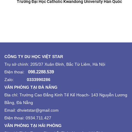
Trường Đại Học Catholic Kwandong University Hàn Quốc
CÔNG TY DU HỌC VIỆT STAR
Trụ sở chính: 205/37 Xuân Đỉnh, Bắc Từ Liêm, Hà Nội
098.2288.539
Điện thoại:
Zalo:
0333990286
VĂN PHÒNG TẠI ĐÀ NẴNG
Địa chỉ:
Trường Cao Đẳng Kinh Tế Kế Hoạch-
143 Nguyễn Lương
Bằng, Đà Nẵng
Email: dhvietstar@gmail.com
Điện thoại: 0934.711.427
VĂN PHÒNG TẠI HẢI PHÒNG