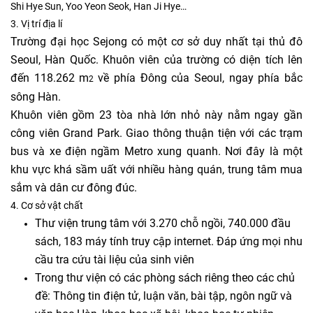
Shi Hye Sun, Yoo Yeon Seok, Han Ji Hye…
3. Vị trí địa lí
Trường đại học Sejong có một cơ sở duy nhất tại thủ đô
Seoul, Hàn Quốc. Khuôn viên của trường có diện tích lên
đến 118.262 m
về phía Đông của Seoul, ngay phía bắc
2
sông Hàn.
Khuôn viên gồm 23 tòa nhà lớn nhỏ này nằm ngay gần
công viên Grand Park. Giao thông thuận tiện với các trạm
bus và xe điện ngầm Metro xung quanh. Nơi đây là một
khu vực khá sầm uất với nhiều hàng quán, trung tâm mua
sắm và dân cư đông đúc.
4. Cơ sở vật chất
Thư viện trung tâm với 3.270 chỗ ngồi, 740.000 đầu
sách, 183 máy tính truy cập internet. Đáp ứng mọi nhu
cầu tra cứu tài liệu của sinh viên
Trong thư viện có các phòng sách riêng theo các chủ
đề: Thông tin điện tử, luận văn, bài tập, ngôn ngữ và