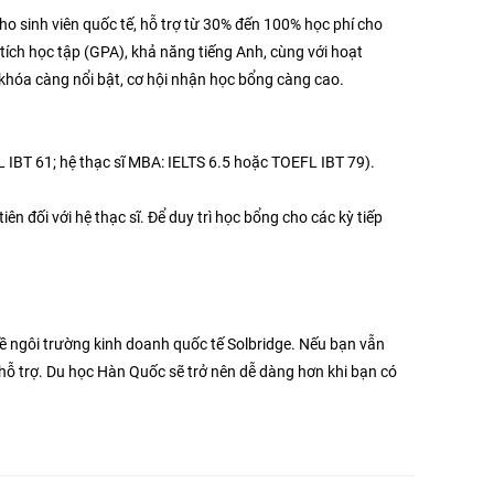
o sinh viên quốc tế, hỗ trợ từ 30% đến 100% học phí cho
tích học tập (GPA), khả năng tiếng Anh, cùng với hoạt
khóa càng nổi bật, cơ hội nhận học bổng càng cao.
 IBT 61; hệ thạc sĩ MBA: IELTS 6.5 hoặc TOEFL IBT 79).
ên đối với hệ thạc sĩ. Để duy trì học bổng cho các kỳ tiếp
 về ngôi trường kinh doanh quốc tế Solbridge. Nếu bạn vẫn
n hỗ trợ. Du học Hàn Quốc sẽ trở nên dễ dàng hơn khi bạn có