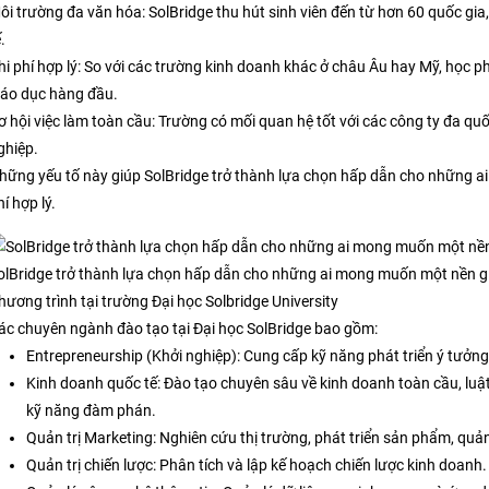
ôi trường đa văn hóa: SolBridge thu hút sinh viên đến từ hơn 60 quốc gia,
.
hi phí hợp lý: So với các trường kinh doanh khác ở châu Âu hay Mỹ, học p
iáo dục hàng đầu.
ơ hội việc làm toàn cầu: Trường có mối quan hệ tốt với các công ty đa quốc 
ghiệp.
hững yếu tố này giúp SolBridge trở thành lựa chọn hấp dẫn cho những a
hí hợp lý.
olBridge trở thành lựa chọn hấp dẫn cho những ai mong muốn một nền g
hương trình tại trường Đại học Solbridge University
ác chuyên ngành đào tạo tại Đại học SolBridge bao gồm:
Entrepreneurship (Khởi nghiệp): Cung cấp kỹ năng phát triển ý tưởn
Kinh doanh quốc tế: Đào tạo chuyên sâu về kinh doanh toàn cầu, luật 
kỹ năng đàm phán.
Quản trị Marketing: Nghiên cứu thị trường, phát triển sản phẩm, quản 
Quản trị chiến lược: Phân tích và lập kế hoạch chiến lược kinh doanh.