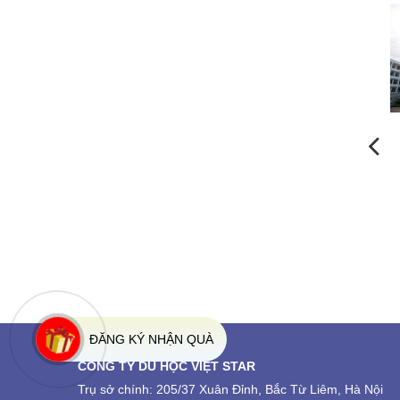
Đại Học Woosong, Hàn Quốc
Trường Đại Học Sejong, Hàn
Quốc
ĐĂNG KÝ NHẬN QUÀ
CÔNG TY DU HỌC VIỆT STAR
Trụ sở chính: 205/37 Xuân Đỉnh, Bắc Từ Liêm, Hà Nội