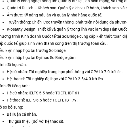
Quản lý công nghệ thông tin: Quản lý dữ liệu, an ninh mạng, và ứng
Quản trị Du lịch – Khách sạn: Quản lý dịch vụ lữ hành, khách sạn, và
Ẩm thực: Kỹ năng nấu ăn và quản lý nhà hàng quốc tế.
Truyền thông: Chiến lược truyền thông, phát triển nội dung đa phương
K-beauty Design: Thiết kế và quản lý trong lĩnh vực làm đẹp Hàn Quốc
hương trình Kinh doanh Quốc tế tại SolBridge cung cấp kiến thức toàn diệ
iếp quốc tế, giúp sinh viên thành công trên thị trường toàn cầu.
iều kiện nhập học tại trường Solbridge
iều kiện nhập học tại Đại học SolBridge gồm:
rình độ học vấn:
Hệ cử nhân: Tốt nghiệp trung học phổ thông với GPA từ 7.0 trở lên.
Hệ thạc sĩ: Tốt nghiệp đại học với GPA từ 2.5/4.0 trở lên.
rình độ tiếng Anh:
Hệ cử nhân: IELTS 5.5 hoặc TOEFL IBT 61.
Hệ thạc sĩ: IELTS 6.5 hoặc TOEFL IBT 79.
ồ sơ bổ sung:
Bài luận cá nhân.
Thư giới thiệu (đối với hệ thạc sĩ).