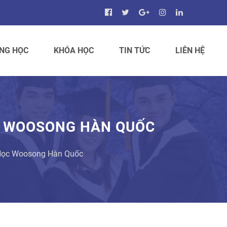
NG HỌC
KHÓA HỌC
TIN TỨC
LIÊN HỆ
C WOOSONG HÀN QUỐC
 Học Woosong Hàn Quốc