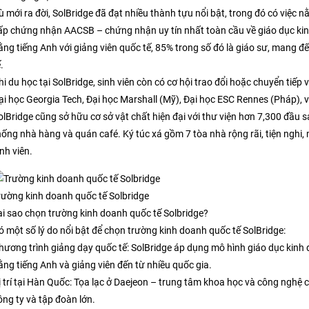
ù mới ra đời, SolBridge đã đạt nhiều thành tựu nổi bật, trong đó có việc 
ấp chứng nhận AACSB – chứng nhận uy tín nhất toàn cầu về giáo dục ki
ằng tiếng Anh với giảng viên quốc tế, 85% trong số đó là giáo sư, mang đ
.
hi du học tại SolBridge, sinh viên còn có cơ hội trao đổi hoặc chuyển tiế
ại học Georgia Tech, Đại học Marshall (Mỹ), Đại học ESC Rennes (Pháp), 
olBridge cũng sở hữu cơ sở vật chất hiện đại với thư viện hơn 7,300 đầu 
hống nhà hàng và quán café. Ký túc xá gồm 7 tòa nhà rộng rãi, tiện nghi
inh viên.
rường kinh doanh quốc tế Solbridge
ại sao chọn trường kinh doanh quốc tế Solbridge?
ó một số lý do nổi bật để chọn trường kinh doanh quốc tế SolBridge:
hương trình giảng dạy quốc tế: SolBridge áp dụng mô hình giáo dục kinh 
ằng tiếng Anh và giảng viên đến từ nhiều quốc gia.
ị trí tại Hàn Quốc: Tọa lạc ở Daejeon – trung tâm khoa học và công nghệ 
ông ty và tập đoàn lớn.