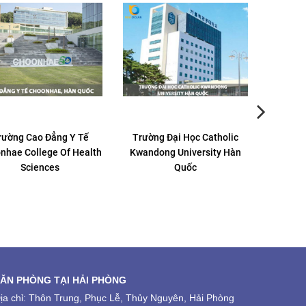
rường Cao Đẳng Y Tế
Trường Đại Học Catholic
Đại Học
nhae College Of Health
Kwandong University Hàn
Hàn Qu
Sciences
Quốc
ĂN PHÒNG TẠI HẢI PHÒNG
ịa chỉ: Thôn Trung, Phục Lễ, Thủy Nguyên, Hải Phòng