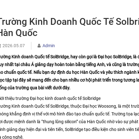
Trường Kinh Doanh Quốc Tế Solbr
Hàn Quốc
2026.05.07
Admin
rường Kinh doanh Quốc tế SolBridge, hay còn gọi là Đại học SolBridge, là
uy nhất tại châu Á giảng dạy hoàn toàn bằng tiếng Anh, và cũng là trườ
ạo chuẩn quốc tế. Nếu bạn dự định du học Hàn Quốc và yêu thích ngành k
ọc tập tại đây sẽ mang đến cho bạn nhiều cơ hội phát triển trong tương lai
ổng của trường qua bài viết dưới đây.
iới thiệu trường Đại học kinh doanh quốc tế Solbridge
rường Kinh doanh Quốc tế SolBridge, thuộc Đại học Woosong, là một trư
hóng khẳng định vị thế với mô hình đào tạo chuẩn quốc tế. Trường tọa lạ
ơi được mệnh danh là “thung lũng silicon” của Hàn Quốc nhờ vào sự phá
rình giảng dạy hiện đại và tiên tiến, SolBridge tạo điều kiện cho sinh viên
à công nghệ.