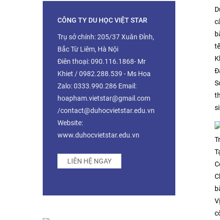
D
CÔNG TY DU HỌC VIỆT STAR
c
b
Trụ sở chính: 205/37 Xuân Đỉnh,
tế
Bắc Từ Liêm, Hà Nội
K
Điên thoại: 090.116.1868- Mr
Đ
Khiet / 0982.288.539 - Ms Hoa
S
Zalo: 0333.990.286 Email:
t
hoapham.vietstar@gmail.com
s
/contact@duhocvietstar.edu.vn
Website:
www.duhocvietstar.edu.vn
T
T
LIÊN HỆ NGAY
C
C
b
V
c