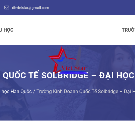
dhvietstar@gmail.com
U HỌC
TRƯỜ
 QUỐC TẾ SOLBRIDGE – ĐẠI HỌ
i học Hàn Quốc
Trường Kinh Doanh Quốc Tế Solbridge – Đại