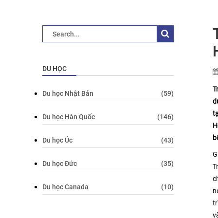
DU HỌC
T
Du học Nhật Bản
(59)
d
t
Du học Hàn Quốc
(146)
H
b
Du học Úc
(43)
G
Du học Đức
(35)
T
c
Du học Canada
(10)
n
t
v