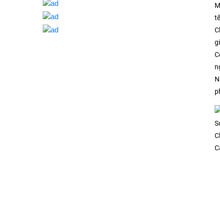
M
tế
C
g
C
n
N
p
S
C
C