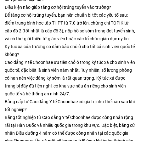
Điều kiện nào giúp tăng cơ hội trúng tuyển vào trường?
Để tăng cơ hội trúng tuyển, bạn nên chuẩn bị tốt các yếu tố sau:
điểm trung bình học tập THPT từ 7.0 trở lên, chứng chỉ TOPIK từ
cấp độ 2 (tốt nhất là cấp độ 3), nộp hồ sơ sớm trong đợt tuyển sinh,
và có thư giới thiệu từ giáo viên hoặc các tổ chức giáo dục uy tín.
Ký túc xá của trường có đảm bảo chỗ ở cho tất cả sinh viên quốc tế
không?
Cao đẳng Y tế Choonhae ưu tiên chỗ ở trong ký túc xá cho sinh viên
quốc tế, đặc biệt là sinh viên năm nhất. Tuy nhiên, số lượng phòng
có hạn nên việc đăng ký sớm là rất quan trọng. Ký túc xá được
trang bị đầy đủ tiện nghi, có khu vực nấu ăn riêng cho sinh viên
quốc tế và hệ thống an ninh 24/7.
Bằng cấp từ Cao đẳng Y tế Choonhae có giá trị như thế nào sau khi
tốt nghiệp?
Bằng tốt nghiệp từ Cao đẳng Y tế Choonhae được công nhận rộng
rãi tại Hàn Quốc và nhiều quốc gia trong khu vực. Đặc biệt, bằng cử
nhân Điều dưỡng 4 năm có thể được công nhận tại các quốc gia
như Singapore, Úc, và một số bang tại Mỹ (sau khi hoàn thành các