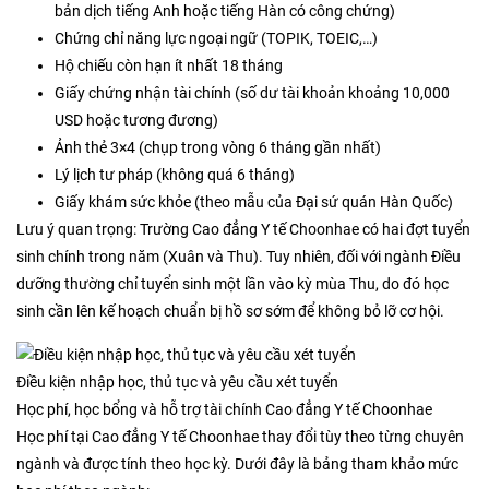
bản dịch tiếng Anh hoặc tiếng Hàn có công chứng)
Chứng chỉ năng lực ngoại ngữ (TOPIK, TOEIC,…)
Hộ chiếu còn hạn ít nhất 18 tháng
Giấy chứng nhận tài chính (số dư tài khoản khoảng 10,000
USD hoặc tương đương)
Ảnh thẻ 3×4 (chụp trong vòng 6 tháng gần nhất)
Lý lịch tư pháp (không quá 6 tháng)
Giấy khám sức khỏe (theo mẫu của Đại sứ quán Hàn Quốc)
Lưu ý quan trọng: Trường Cao đẳng Y tế Choonhae có hai đợt tuyển
sinh chính trong năm (Xuân và Thu). Tuy nhiên, đối với ngành Điều
dưỡng thường chỉ tuyển sinh một lần vào kỳ mùa Thu, do đó học
sinh cần lên kế hoạch chuẩn bị hồ sơ sớm để không bỏ lỡ cơ hội.
Điều kiện nhập học, thủ tục và yêu cầu xét tuyển
Học phí, học bổng và hỗ trợ tài chính Cao đẳng Y tế Choonhae
Học phí tại Cao đẳng Y tế Choonhae thay đổi tùy theo từng chuyên
ngành và được tính theo học kỳ. Dưới đây là bảng tham khảo mức