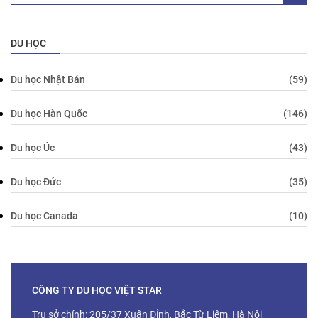
DU HỌC
Du học Nhật Bản
(59)
Du học Hàn Quốc
(146)
Du học Úc
(43)
Du học Đức
(35)
Du học Canada
(10)
CÔNG TY DU HỌC VIỆT STAR
Trụ sở chính: 205/37 Xuân Đỉnh, Bắc Từ Liêm, Hà Nội