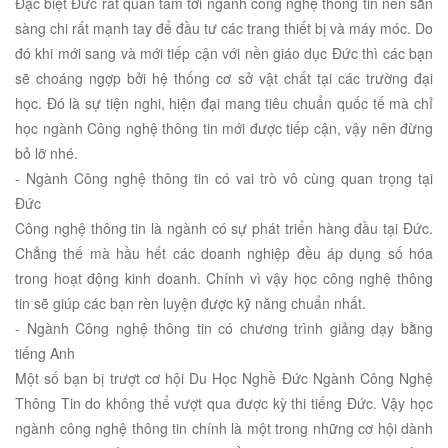
Đặc biệt Đức rất quan tâm tới ngành công nghệ thông tin nên sẵn
sàng chi rất mạnh tay để đầu tư các trang thiết bị và máy móc. Do
đó khi mới sang và mới tiếp cận với nền giáo dục Đức thì các bạn
sẽ choáng ngợp bởi hệ thống cơ sở vật chất tại các trường đại
học. Đó là sự tiện nghi, hiện đại mang tiêu chuẩn quốc tế mà chỉ
học ngành Công nghệ thông tin mới được tiếp cận, vậy nên đừng
bỏ lỡ nhé.
- Ngành Công nghệ thông tin có vai trò vô cùng quan trọng tại
Đức
Công nghệ thông tin là ngành có sự phát triển hàng đầu tại Đức.
Chẳng thế mà hầu hết các doanh nghiệp đều áp dụng số hóa
trong hoạt động kinh doanh. Chính vì vậy học công nghệ thông
tin sẽ giúp các bạn rèn luyện được kỹ năng chuẩn nhất.
- Ngành Công nghệ thông tin có chương trình giảng dạy bằng
tiếng Anh
Một số bạn bị trượt cơ hội Du Học Nghề Đức Ngành Công Nghệ
Thông Tin do không thể vượt qua được kỳ thi tiếng Đức. Vậy học
ngành công nghệ thông tin chính là một trong những cơ hội dành