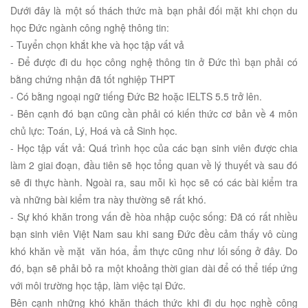
Dưới đây là một số thách thức mà bạn phải đối mặt khi chọn du
học Đức ngành công nghệ thông tin:
- Tuyển chọn khắt khe và học tập vất vả
- Để được đi du học công nghệ thông tin ở Đức thì bạn phải có
bằng chứng nhận đã tốt nghiệp THPT
- Có bằng ngoại ngữ tiếng Đức B2 hoặc IELTS 5.5 trở lên.
- Bên cạnh đó bạn cũng cần phải có kiến thức cơ bản về 4 môn
chủ lực: Toán, Lý, Hoá và cả Sinh học.
- Học tập vất vả: Quá trình học của các bạn sinh viên được chia
làm 2 giai đoạn, đầu tiên sẽ học tổng quan về lý thuyết và sau đó
sẽ đi thực hành. Ngoài ra, sau mỗi kì học sẽ có các bài kiểm tra
và những bài kiểm tra này thường sẽ rất khó.
- Sự khó khăn trong vấn đề hòa nhập cuộc sống: Đã có rất nhiều
bạn sinh viên Việt Nam sau khi sang Đức đều cảm thấy vô cùng
khó khăn về mặt văn hóa, ẩm thực cũng như lối sống ở đây. Do
đó, bạn sẽ phải bỏ ra một khoảng thời gian dài để có thể tiếp ứng
với môi trường học tập, làm việc tại Đức.
Bên cạnh những khó khăn thách thức khi đi du học nghề công