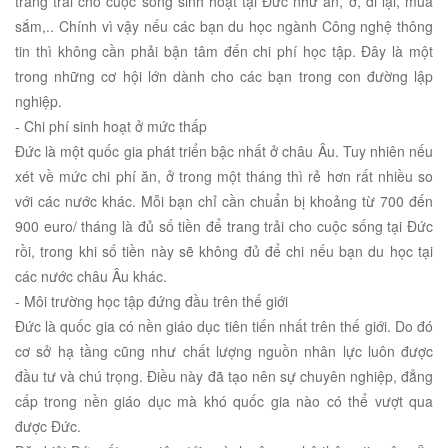
trang trải cho cuộc sống sinh hoạt tại Đức như ăn, ở, đi lại, mua
sắm,.. Chính vì vậy nếu các bạn du học ngành Công nghệ thông
tin thì không cần phải bận tâm đến chi phí học tập. Đây là một
trong những cơ hội lớn dành cho các bạn trong con đường lập
nghiệp.
- Chi phí sinh hoạt ở mức thấp
Đức là một quốc gia phát triển bậc nhất ở châu Âu. Tuy nhiên nếu
xét về mức chi phí ăn, ở trong một tháng thì rẻ hơn rất nhiều so
với các nước khác. Mỗi bạn chỉ cần chuẩn bị khoảng từ 700 đến
900 euro/ tháng là đủ số tiền để trang trải cho cuộc sống tại Đức
rồi, trong khi số tiền này sẽ không đủ để chi nếu bạn du học tại
các nước châu Âu khác.
- Môi trường học tập đứng đầu trên thế giới
Đức là quốc gia có nền giáo dục tiên tiến nhất trên thế giới. Do đó
cơ sở hạ tầng cũng như chất lượng nguồn nhân lực luôn được
đầu tư và chú trọng. Điều này đã tạo nên sự chuyên nghiệp, đẳng
cấp trong nền giáo dục mà khó quốc gia nào có thể vượt qua
được Đức.