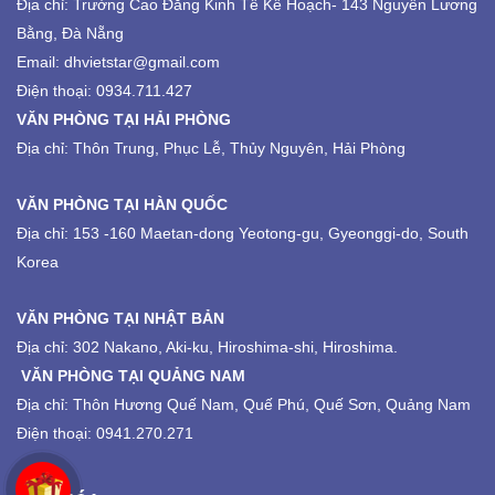
Địa chỉ:
Trường Cao Đẳng Kinh Tế Kế Hoạch-
143 Nguyễn Lương
Bằng, Đà Nẵng
Email: dhvietstar@gmail.com
Điện thoại: 0934.711.427
VĂN PHÒNG TẠI HẢI PHÒNG
Địa chỉ: Thôn Trung, Phục Lễ, Thủy Nguyên, Hải Phòng
VĂN PHÒNG TẠI HÀN QUỐC
Địa chỉ: 153 -160 Maetan-dong Yeotong-gu, Gyeonggi-do, South
Korea
VĂN PHÒNG TẠI NHẬT BẢN
Địa chỉ: 302 Nakano, Aki-ku, Hiroshima-shi, Hiroshima.
VĂN PHÒNG TẠI QUẢNG NAM
Địa chỉ: Thôn Hương Quế Nam, Quế Phú, Quế Sơn, Quảng Nam
Điện thoại: 0941.270.271