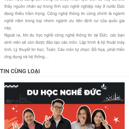
thấy nguồn nhân sự trong lĩnh vực nghề nghiệp này ở nước Đức
đang thiếu trầm trọng. Công nghệ thông tin cũng chính là ngành
nghề nằm trong top nhóm ngành ưu tiên định cư của quốc gia
này.
Ngoài ra, khi du học nghề công nghệ thông tin tại Đức, các bạn
sinh viên sẽ còn được đào tạo các môn: Lập trình & kỹ thuật máy
tính; Lý thuyết tin học; Toán; Các môn tự chọn: Đồ họa, phát triển
ứng dụng và hệ thống…
TIN CÙNG LOẠI