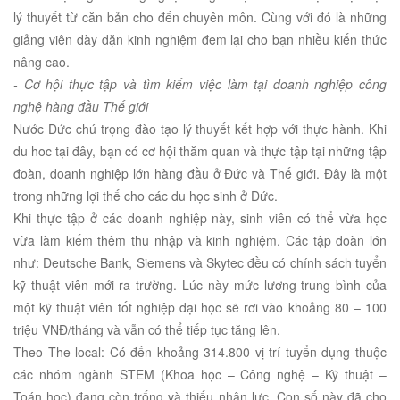
lý thuyết từ căn bản cho đến chuyên môn. Cùng với đó là những
giảng viên dày dặn kinh nghiệm đem lại cho bạn nhiều kiến thức
nâng cao.
- Cơ hội thực tập và tìm kiếm việc làm tại doanh nghiệp công
nghệ hàng đầu Thế giới
Nước Đức chú trọng đào tạo lý thuyết kết hợp với thực hành. Khi
du hoc tại đây, bạn có cơ hội thăm quan và thực tập tại những tập
đoàn, doanh nghiệp lớn hàng đầu ở Đức và Thế giới. Đây là một
trong những lợi thế cho các du học sinh ở Đức.
Khi thực tập ở các doanh nghiệp này, sinh viên có thể vừa học
vừa làm kiếm thêm thu nhập và kinh nghiệm. Các tập đoàn lớn
như: Deutsche Bank, Siemens và Skytec đều có chính sách tuyển
kỹ thuật viên mới ra trường. Lúc này mức lương trung bình của
một kỹ thuật viên tốt nghiệp đại học sẽ rơi vào khoảng 80 – 100
triệu VNĐ/tháng và vẫn có thể tiếp tục tăng lên.
Theo The local: Có đến khoảng 314.800 vị trí tuyển dụng thuộc
các nhóm ngành STEM (Khoa học – Công nghệ – Kỹ thuật –
Toán học) đang còn trống và thiếu nhân lực. Con số này đã cho