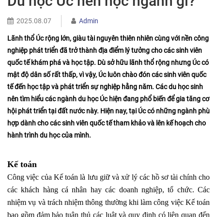
Du học Úc nên học ngành gì?
2025.08.07
Admin
Lãnh thổ Úc rộng lớn, giàu tài nguyên thiên nhiên cùng với nền công
nghiệp phát triển đã trở thành địa điểm lý tưởng cho các sinh viên
quốc tế khám phá và học tập. Dù sở hữu lãnh thổ rộng nhưng Úc có
mật độ dân số rất thấp, vì vậy, Úc luôn chào đón các sinh viên quốc
tế đến học tập và phát triển sự nghiệp hằng năm. Các du học sinh
nên tìm hiểu
các ngành du học Úc
hiện đang phổ biến để gia tăng cơ
hội phát triển tại đất nước này. Hiện nay, tại Úc có những ngành phù
hợp dành cho các sinh viên quốc tế tham khảo và lên kế hoạch cho
hành trình du học của mình.
Kế toán
Công việc của Kế toán là lưu giữ và xử lý các hồ sơ tài chính cho
các khách hàng cá nhân hay các doanh nghiệp, tổ chức. Các
nhiệm vụ và trách nhiệm thông thường khi làm công việc Kế toán
bao gồm đảm bảo tuân thủ các luật và quy định có liên quan đến