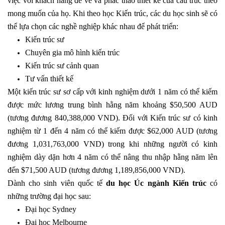
việc với khách hàng để vẽ và phác thảo thiết kế của cấu trúc theo
mong muốn của họ. Khi theo học Kiến trúc, các du học sinh sẽ có
thể lựa chọn các nghề nghiệp khác nhau để phát triển:
Kiến trúc sư
Chuyên gia mô hình kiến trúc
Kiến trúc sư cảnh quan
Tư vấn thiết kế
Một kiến trúc sư sơ cấp với kinh nghiệm dưới 1 năm có thể kiếm
được mức lương trung bình hằng năm khoảng $50,500 AUD
(tương đương 840,388,000 VND). Đối với Kiến trúc sư có kinh
nghiệm từ 1 đến 4 năm có thể kiếm được $62,000 AUD (tương
đương 1,031,763,000 VND) trong khi những người có kinh
nghiệm dày dặn hơn 4 năm có thể nâng thu nhập hằng năm lên
đến $71,500 AUD (tương đương 1,189,856,000 VND).
Dành cho sinh viên quốc tế
du học Úc ngành Kiến trúc
có
những trường đại học sau:
Đại học Sydney
Đại học Melbourne