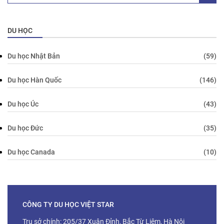
DU HỌC
Du học Nhật Bản
(59)
Du học Hàn Quốc
(146)
Du học Úc
(43)
Du học Đức
(35)
Du học Canada
(10)
CÔNG TY DU HỌC VIỆT STAR
Trụ sở chính: 205/37 Xuân Đỉnh, Bắc Từ Liêm, Hà Nội