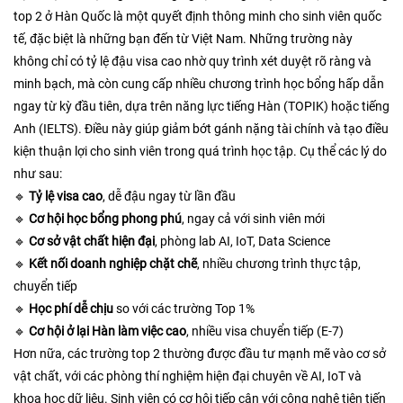
top 2 ở Hàn Quốc là một quyết định thông minh cho sinh viên quốc
tế, đặc biệt là những bạn đến từ Việt Nam. Những trường này
không chỉ có tỷ lệ đậu visa cao nhờ quy trình xét duyệt rõ ràng và
minh bạch, mà còn cung cấp nhiều chương trình học bổng hấp dẫn
ngay từ kỳ đầu tiên, dựa trên năng lực tiếng Hàn (TOPIK) hoặc tiếng
Anh (IELTS). Điều này giúp giảm bớt gánh nặng tài chính và tạo điều
kiện thuận lợi cho sinh viên trong quá trình học tập.​ Cụ thể các lý do
như sau:
🔹
Tỷ lệ visa cao
, dễ đậu ngay từ lần đầu
🔹
Cơ hội học bổng phong phú
, ngay cả với sinh viên mới
🔹
Cơ sở vật chất hiện đại
, phòng lab AI, IoT, Data Science
🔹
Kết nối doanh nghiệp chặt chẽ
, nhiều chương trình thực tập,
chuyển tiếp
🔹
Học phí dễ chịu
so với các trường Top 1%
🔹
Cơ hội ở lại Hàn làm việc cao
, nhiều visa chuyển tiếp (E-7)
Hơn nữa, các trường top 2 thường được đầu tư mạnh mẽ vào cơ sở
vật chất, với các phòng thí nghiệm hiện đại chuyên về AI, IoT và
khoa học dữ liệu. Sinh viên có cơ hội tiếp cận với công nghệ tiên tiến