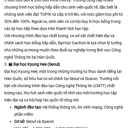
3.800.000 đến 4.200.000 KRW mỗi kỳ. Trường cung cấp nhiều
chương trình học bổng hấp dẫn cho sinh viên quốc tế, đặc biệt là
những sinh viên đạt TOPIK từ cấp 4 trở lên, với mức giảm học phí từ
50% đến 100%. Ngoài ra, sinh viên có cơ hội duy trì học bổng trong
các kỳ học tiếp theo dựa trên thành tích học tập.​
Với chương trình đào tạo chất lượng, cơ sở vật chất hiện đại và
chính sách học bổng hấp dẫn, Đại học Gachon là lựa chọn lý tưởng
cho những ai mong muốn theo đuổi sự nghiệp trong lĩnh vực Công
nghệ Thông tin tại Hàn Quốc.
3. 🏫
Đại học Kyung Hee (Seoul)
Đại học Kyung Hee, một trong những trường tư thục danh tiếng tại
Hàn Quốc, sở hữu hai cơ sở chính tại Seoul và Suwon. Trường nổi
bật với chương trình đào tạo Công nghệ Thông tin (CNTT) chất
lượng cao, thu hút sinh viên quốc tế nhờ vào môi trường học tập
hiện đại và cơ hội hợp tác quốc tế rộng mở.​
Ngành đào tạo
: Hệ thống thông tin, An ninh mạng, Công nghệ
phần mềm
Cơ sở
: Seoul và Suwon