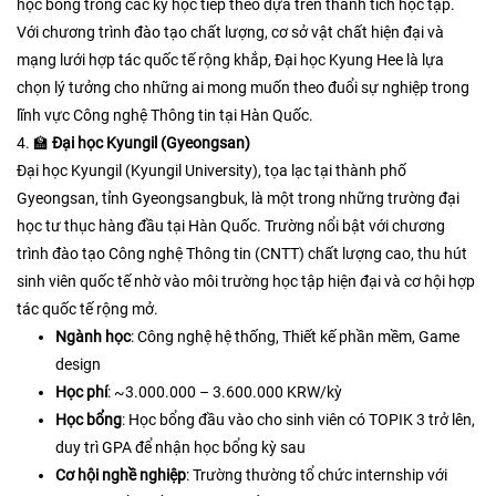
học bổng trong các kỳ học tiếp theo dựa trên thành tích học tập.​
Với chương trình đào tạo chất lượng, cơ sở vật chất hiện đại và
mạng lưới hợp tác quốc tế rộng khắp, Đại học Kyung Hee là lựa
chọn lý tưởng cho những ai mong muốn theo đuổi sự nghiệp trong
lĩnh vực Công nghệ Thông tin tại Hàn Quốc.
4. 🏫
Đại học Kyungil (Gyeongsan)
Đại học Kyungil (Kyungil University), tọa lạc tại thành phố
Gyeongsan, tỉnh Gyeongsangbuk, là một trong những trường đại
học tư thục hàng đầu tại Hàn Quốc. Trường nổi bật với chương
trình đào tạo Công nghệ Thông tin (CNTT) chất lượng cao, thu hút
sinh viên quốc tế nhờ vào môi trường học tập hiện đại và cơ hội hợp
tác quốc tế rộng mở.​
Ngành học
: Công nghệ hệ thống, Thiết kế phần mềm, Game
design
Học phí
: ~3.000.000 – 3.600.000 KRW/kỳ
Học bổng
: Học bổng đầu vào cho sinh viên có TOPIK 3 trở lên,
duy trì GPA để nhận học bổng kỳ sau
Cơ hội nghề nghiệp
: Trường thường tổ chức internship với