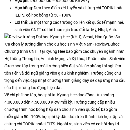
Học phí
: ~4.000.000 – 4.500.000 KRW/kỳ
Học bổng
: Dựa theo điểm xét tuyển và chứng chỉ TOPIK hoặc
IELTS, có học bổng từ 50–100%
Lợi thế
: Là một trong các trường có liên kết quốc tế mạnh mẽ,
sinh viên CNTT có thể tham gia trao đổi tại Mỹ, Nhật, Anh.
Chương trình CNTT tại Kyung Hee bao gồm các chuyên ngành như
Hệ thống Thông tin, An ninh Mạng và Kỹ thuật Phần mềm. Sinh viên
được học tập trong môi trường hiện đại, với các phòng thí nghiệm
tiên tiến và đội ngũ giảng viên giàu kinh nghiệm. Trường cũng chú
trọng đến việc cập nhật chương trình giảng dạy để đáp ứng nhu cầu
của thị trường lao động hiện đại.​
Về chi phí học tập, học phí tại Kyung Hee dao động từ khoảng
4.000.000 đến 4.500.000 KRW mỗi kỳ. Trường cung cấp nhiều
chương trình học bổng hấp dẫn cho sinh viên quốc tế, bao gồm
miễn giảm 50–100% học phí kỳ đầu dựa trên thành tích học tập và
chứng chỉ TOPIK hoặc IELTS. Ngoài ra, sinh viên có cơ hội duy trì