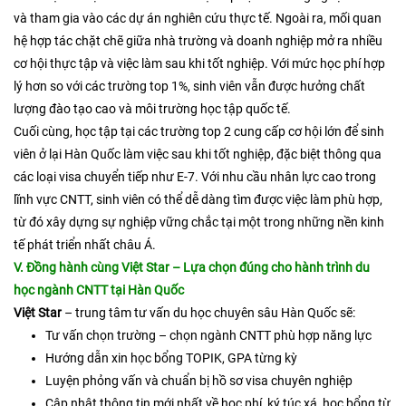
và tham gia vào các dự án nghiên cứu thực tế. Ngoài ra, mối quan
hệ hợp tác chặt chẽ giữa nhà trường và doanh nghiệp mở ra nhiều
cơ hội thực tập và việc làm sau khi tốt nghiệp. Với mức học phí hợp
lý hơn so với các trường top 1%, sinh viên vẫn được hưởng chất
lượng đào tạo cao và môi trường học tập quốc tế.​
Cuối cùng, học tập tại các trường top 2 cung cấp cơ hội lớn để sinh
viên ở lại Hàn Quốc làm việc sau khi tốt nghiệp, đặc biệt thông qua
các loại visa chuyển tiếp như E-7. Với nhu cầu nhân lực cao trong
lĩnh vực CNTT, sinh viên có thể dễ dàng tìm được việc làm phù hợp,
từ đó xây dựng sự nghiệp vững chắc tại một trong những nền kinh
tế phát triển nhất châu Á.​
V. Đồng hành cùng Việt Star – Lựa chọn đúng cho hành trình du
học ngành CNTT tại Hàn Quốc
Việt Star
– trung tâm tư vấn du học chuyên sâu Hàn Quốc sẽ:
Tư vấn chọn trường – chọn ngành CNTT phù hợp năng lực
Hướng dẫn xin học bổng TOPIK, GPA từng kỳ
Luyện phỏng vấn và chuẩn bị hồ sơ visa chuyên nghiệp
Cập nhật thông tin mới nhất về học phí, ký túc xá, học bổng từ