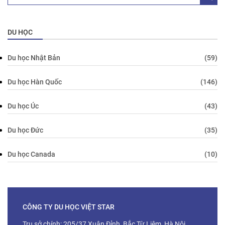
DU HỌC
Du học Nhật Bản
(59)
Du học Hàn Quốc
(146)
Du học Úc
(43)
Du học Đức
(35)
Du học Canada
(10)
CÔNG TY DU HỌC VIỆT STAR
Trụ sở chính: 205/37 Xuân Đỉnh, Bắc Từ Liêm, Hà Nội