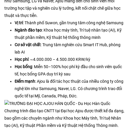
như Samsung, LG và Naver, Ajou mang đến cho sinh viên môi
trường học tập và nghiên cứu lý tưởng, kết nối chặt chẽ giữa học
thuật và thực tiễn.​
Vị trí
: Thành phố Suwon, gần trung tâm công nghệ Samsung
Ngành đào tạo
: Khoa học máy tính, Trí tuệ nhân tạo (AI), Kỹ
thuật phần mềm, Kỹ thuật hệ thống thông minh
Cơ sở vật chất
: Trung tâm nghiên cứu Smart IT Hub, phòng
lab AI
Học phí
: ~4.000.000 – 4.500.000 KRW/kỳ
Học bổng
: Miễn 50–100% học phí kỳ đầu cho sinh viên quốc
tế, học bổng GPA duy trì kỳ sau
Điểm mạnh
: Ajou là đối tác học thuật của nhiều công ty công
nghệ lớn như Samsung, Naver, LG. Có chương trình trao đổi
quốc tế tại Mỹ, Canada, Pháp, Đức.
Chương trình đào tạo CNTT tại Đại học Ajou được thiết kế đa dạng,
bao gồm các chuyên ngành như Khoa học Máy tính, Trí tuệ Nhân
tạo (AI), Kỹ thuật Phần mềm và Kỹ thuật Hệ thống Thông minh.