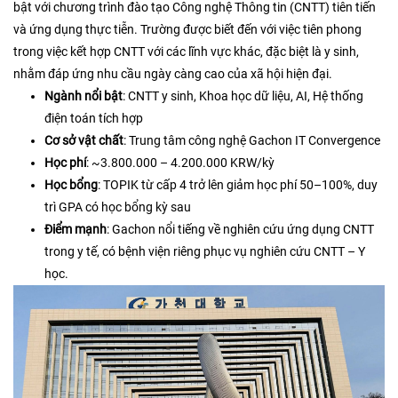
bật với chương trình đào tạo Công nghệ Thông tin (CNTT) tiên tiến
và ứng dụng thực tiễn. Trường được biết đến với việc tiên phong
trong việc kết hợp CNTT với các lĩnh vực khác, đặc biệt là y sinh,
nhằm đáp ứng nhu cầu ngày càng cao của xã hội hiện đại.​
Ngành nổi bật
: CNTT y sinh, Khoa học dữ liệu, AI, Hệ thống
điện toán tích hợp
Cơ sở vật chất
: Trung tâm công nghệ Gachon IT Convergence
Học phí
: ~3.800.000 – 4.200.000 KRW/kỳ
Học bổng
: TOPIK từ cấp 4 trở lên giảm học phí 50–100%, duy
trì GPA có học bổng kỳ sau
Điểm mạnh
: Gachon nổi tiếng về nghiên cứu ứng dụng CNTT
trong y tế, có bệnh viện riêng phục vụ nghiên cứu CNTT – Y
học.