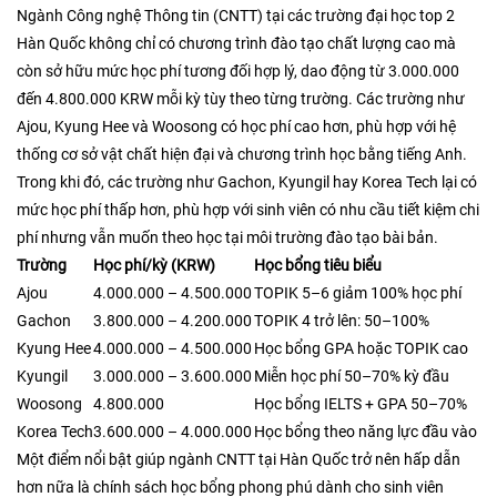
Ngành Công nghệ Thông tin (CNTT) tại các trường đại học top 2
Hàn Quốc không chỉ có chương trình đào tạo chất lượng cao mà
còn sở hữu mức học phí tương đối hợp lý, dao động từ 3.000.000
đến 4.800.000 KRW mỗi kỳ tùy theo từng trường. Các trường như
Ajou, Kyung Hee và Woosong có học phí cao hơn, phù hợp với hệ
thống cơ sở vật chất hiện đại và chương trình học bằng tiếng Anh.
Trong khi đó, các trường như Gachon, Kyungil hay Korea Tech lại có
mức học phí thấp hơn, phù hợp với sinh viên có nhu cầu tiết kiệm chi
phí nhưng vẫn muốn theo học tại môi trường đào tạo bài bản.
Trường
Học phí/kỳ (KRW)
Học bổng tiêu biểu
Ajou
4.000.000 – 4.500.000
TOPIK 5–6 giảm 100% học phí
Gachon
3.800.000 – 4.200.000
TOPIK 4 trở lên: 50–100%
Kyung Hee
4.000.000 – 4.500.000
Học bổng GPA hoặc TOPIK cao
Kyungil
3.000.000 – 3.600.000
Miễn học phí 50–70% kỳ đầu
Woosong
4.800.000
Học bổng IELTS + GPA 50–70%
Korea Tech
3.600.000 – 4.000.000
Học bổng theo năng lực đầu vào
Một điểm nổi bật giúp ngành CNTT tại Hàn Quốc trở nên hấp dẫn
hơn nữa là chính sách học bổng phong phú dành cho sinh viên