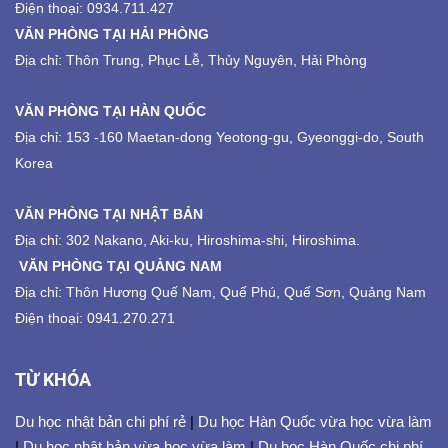
Điện thoại: 0934.711.427
VĂN PHÒNG TẠI HẢI PHÒNG
Địa chỉ: Thôn Trung, Phục Lễ, Thủy Nguyên, Hải Phòng
VĂN PHÒNG TẠI HÀN QUỐC
Địa chỉ: 153 -160 Maetan-dong Yeotong-gu, Gyeonggi-do, South
Korea
VĂN PHÒNG TẠI NHẬT BẢN
Địa chỉ: 302 Nakano, Aki-ku, Hiroshima-shi, Hiroshima.
VĂN PHÒNG TẠI QUẢNG NAM
Địa chỉ: Thôn Hương Quế Nam, Quế Phú, Quế Sơn, Quảng Nam
Điện thoại: 0941.270.271
TỪ KHÓA
Du học nhật bản chi phí rẻ
|
Du học Hàn Quốc vừa học vừa làm
|
Du học nhật bản vừa học vừa làm
|
Du học Hàn Quốc chi phí