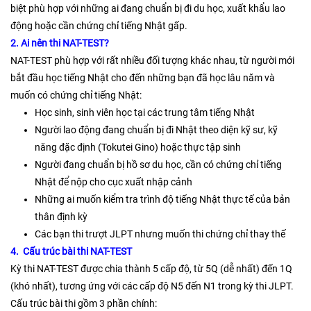
biệt phù hợp với những ai đang chuẩn bị đi du học, xuất khẩu lao
động hoặc cần chứng chỉ tiếng Nhật gấp.
2. Ai nên thi NAT-TEST?
NAT-TEST phù hợp với rất nhiều đối tượng khác nhau, từ người mới
bắt đầu học tiếng Nhật cho đến những bạn đã học lâu năm và
muốn có chứng chỉ tiếng Nhật:
Học sinh, sinh viên học tại các trung tâm tiếng Nhật
Người lao động đang chuẩn bị đi Nhật theo diện kỹ sư, kỹ
năng đặc định (Tokutei Gino) hoặc thực tập sinh
Người đang chuẩn bị hồ sơ du học, cần có chứng chỉ tiếng
Nhật để nộp cho cục xuất nhập cảnh
Những ai muốn kiểm tra trình độ tiếng Nhật thực tế của bản
thân định kỳ
Các bạn thi trượt JLPT nhưng muốn thi chứng chỉ thay thế
4. Cấu trúc bài thi NAT-TEST
Kỳ thi NAT-TEST được chia thành 5 cấp độ, từ 5Q (dễ nhất) đến 1Q
(khó nhất), tương ứng với các cấp độ N5 đến N1 trong kỳ thi JLPT.
Cấu trúc bài thi gồm 3 phần chính: