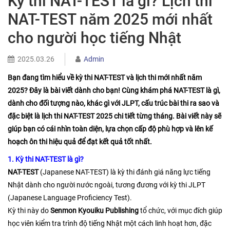
Kỳ thi NAT-TEST là gì? Lịch thi
NAT-TEST năm 2025 mới nhất
cho người học tiếng Nhật
2025.03.26
Admin
Bạn đang tìm hiểu về kỳ thi NAT-TEST và lịch thi mới nhất năm
2025? Đây là bài viết dành cho bạn! Cùng khám phá NAT-TEST là gì,
dành cho đối tượng nào, khác gì với JLPT, cấu trúc bài thi ra sao và
đặc biệt là
lịch thi NAT-TEST 2025 chi tiết từng tháng
. Bài viết này sẽ
giúp bạn có cái nhìn toàn diện, lựa chọn cấp độ phù hợp và lên kế
hoạch ôn thi hiệu quả để đạt kết quả tốt nhất.
1. Kỳ thi NAT-TEST là gì?
NAT-TEST
(Japanese NAT-TEST) là kỳ thi đánh giá năng lực tiếng
Nhật dành cho người nước ngoài, tương đương với kỳ thi JLPT
(Japanese Language Proficiency Test).
Kỳ thi này do
Senmon Kyouiku Publishing
tổ chức, với mục đích giúp
học viên kiểm tra trình độ tiếng Nhật một cách linh hoạt hơn, đặc