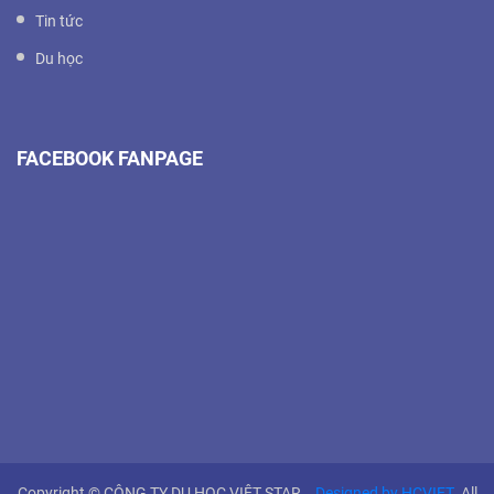
Tin tức
Du học
FACEBOOK FANPAGE
Copyright © CÔNG TY DU HỌC VIỆT STAR.
Designed by HCVIET
. All