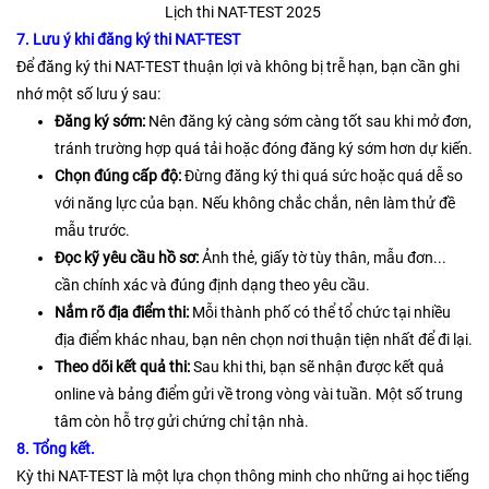
Lịch thi NAT-TEST 2025
7. Lưu ý khi đăng ký thi NAT-TEST
Để đăng ký thi NAT-TEST thuận lợi và không bị trễ hạn, bạn cần ghi
nhớ một số lưu ý sau:
Đăng ký sớm:
Nên đăng ký càng sớm càng tốt sau khi mở đơn,
tránh trường hợp quá tải hoặc đóng đăng ký sớm hơn dự kiến.
Chọn đúng cấp độ:
Đừng đăng ký thi quá sức hoặc quá dễ so
với năng lực của bạn. Nếu không chắc chắn, nên làm thử đề
mẫu trước.
Đọc kỹ yêu cầu hồ sơ:
Ảnh thẻ, giấy tờ tùy thân, mẫu đơn...
cần chính xác và đúng định dạng theo yêu cầu.
Nắm rõ địa điểm thi:
Mỗi thành phố có thể tổ chức tại nhiều
địa điểm khác nhau, bạn nên chọn nơi thuận tiện nhất để đi lại.
Theo dõi kết quả thi:
Sau khi thi, bạn sẽ nhận được kết quả
online và bảng điểm gửi về trong vòng vài tuần. Một số trung
tâm còn hỗ trợ gửi chứng chỉ tận nhà.
8. Tổng kết.
Kỳ thi NAT-TEST là một lựa chọn thông minh cho những ai học tiếng