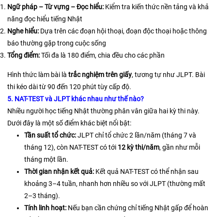
Ngữ pháp – Từ vựng – Đọc hiểu:
Kiểm tra kiến thức nền tảng và khả
năng đọc hiểu tiếng Nhật
Nghe hiểu:
Dựa trên các đoạn hội thoại, đoạn độc thoại hoặc thông
báo thường gặp trong cuộc sống
Tổng điểm:
Tối đa là 180 điểm, chia đều cho các phần
Hình thức làm bài là
trắc nghiệm trên giấy
, tương tự như JLPT. Bài
thi kéo dài từ 90 đến 120 phút tùy cấp độ.
5. NAT-TEST và JLPT khác nhau như thế nào?
Nhiều người học tiếng Nhật thường phân vân giữa hai kỳ thi này.
Dưới đây là một số điểm khác biệt nổi bật:
Tần suất tổ chức:
JLPT chỉ tổ chức 2 lần/năm (tháng 7 và
tháng 12), còn NAT-TEST có tới
12 kỳ thi/năm
, gần như mỗi
tháng một lần.
Thời gian nhận kết quả:
Kết quả NAT-TEST có thể nhận sau
khoảng 3–4 tuần, nhanh hơn nhiều so với JLPT (thường mất
2–3 tháng).
Tính linh hoạt:
Nếu bạn cần chứng chỉ tiếng Nhật gấp để hoàn