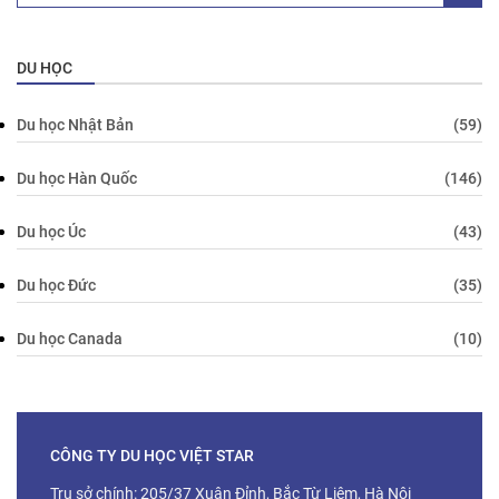
DU HỌC
Du học Nhật Bản
(59)
Du học Hàn Quốc
(146)
Du học Úc
(43)
Du học Đức
(35)
Du học Canada
(10)
CÔNG TY DU HỌC VIỆT STAR
Trụ sở chính: 205/37 Xuân Đỉnh, Bắc Từ Liêm, Hà Nội