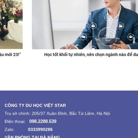
Học tốt khối tự nhiên, nên chọn ngành nào để du học?
CÔNG TY DU HỌC VIỆT STAR
Trụ sở chính: 205/37 Xuân Đỉnh, Bắc Từ Liêm, Hà Nội
098.2288.539
Điện thoại:
Zalo:
0333990286
VĂN PHÒNG TẠI ĐÀ NẴNG