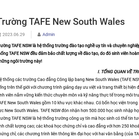
Trường TAFE New South Wales
2023.06.29
Admin
rường TAFE NSW là hệ thống trường đào tạo nghề uy tín và chuyên nghiệp
hống TAFE NSW đều đảm bảo chất lượng về đào tạo, do đó sinh viên hoàn 
hững ngôi trường này!
I. TỔNG QUAN VỀ T
ệ thống các trường Cao đẳng Công lập bang New South Wales (TAFE NSW)
iếng trên thế giới với chương trình giảng dạy ưu việt và trang thiết bị hiện
inh viên nắm vững kiến thức chuyên môn và kỹ năng thực tế trong môi t
AFE New South Wales gồm 10 khu vực khác nhau. Có bốn học viện trong kh
ực New South Wales. TAFE NSW đón nhận hơn 500.000 học sinh nhập học
rường TAFE NSW là hệ thống trường công uy tín mà học sinh có thể tin tư
nh chất lượng cao; các khoá học chứng chỉ và cao đẳng với hơn 250 khoá
hứng chỉ; các chương trình liên thông lên đại học với hai văn bằng (của T