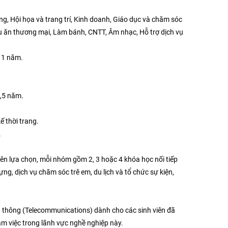
g, Hội họa và trang trí, Kinh doanh, Giáo dục và chăm sóc
ấu ăn thương mại, Làm bánh, CNTT, Âm nhạc, Hỗ trợ dịch vụ
- 1 năm.
1,5 năm.
 thời trang.
.
ên lựa chọn, mỗi nhóm gồm 2, 3 hoặc 4 khóa học nối tiếp
g, dịch vụ chăm sóc trê em, du lịch và tổ chức sự kiện,
n thông (Telecommunications) dành cho các sinh viên đã
m việc trong lãnh vực nghề nghiệp này.