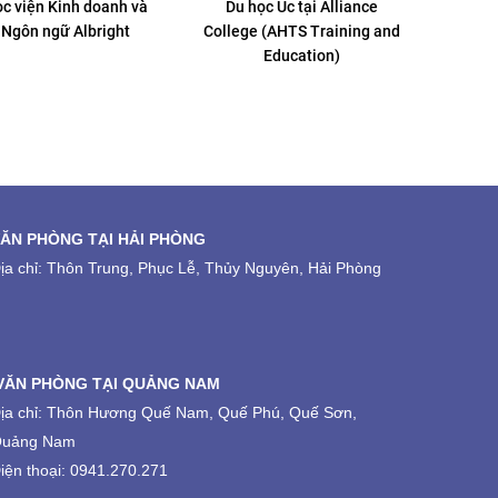
Du học Úc tại Alliance
Greystone College Australia:
Du học
lege (AHTS Training and
Trường cao đẳng nghề hàng
Education)
đầu tại Úc
ĂN PHÒNG TẠI HẢI PHÒNG
ịa chỉ: Thôn Trung, Phục Lễ, Thủy Nguyên, Hải Phòng
VĂN PHÒNG TẠI QUẢNG NAM
ịa chỉ: Thôn Hương Quế Nam, Quế Phú, Quế Sơn,
uảng Nam
iện thoại: 0941.270.271