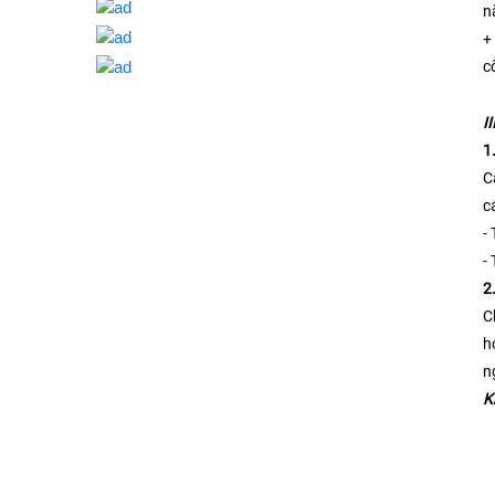
n
+
c
I
1
C
c
-
-
2
C
h
n
K