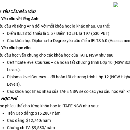
V. YÊU CẦU ĐẦU VÀO
. Yêu cầu về tiếng Anh
:
êu cầu về tiếng Anh đối với mỗi khóa học là khác nhau. Cụ thể:
Điểm IELTS tối thiểu là 5.5 / Điểm TOEFL là 197 (530 PBT)
Các khóa học Diploma-to-Degree yêu cầu điểm IELTS 6.0 (Assessment 
. Yêu cầu học vấn
:
êu cầu học vấn chung cho các khóa học của TAFE NSW như sau:
Certificate level Courses – đã hoàn tất chương trình Lớp 10 (NSW Sc
Levels).
Diploma level Courses – đã hoàn tất chương trình Lớp 12 (NSW Highe
Levels).
Các khóa học khác nhau của TAFE NSW sẽ có các yêu cầu học vấn k
. HỌC PHÍ
ọc phí cụ thể cho từng khóa học tại TAFE NSW như sau:
Trên Cao đẳng: $15,280/ năm
Cao đẳng: $12,740/năm
Chứng chỉ IV: $9,580/ năm