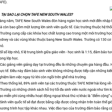
AFE).
I. TẠI SAO LẠI CHỌN TAFE NEW SOUTH WALES?
àng năm, TAFE New South Wales đón hàng ngàn học sinh mới đến nhập học
à còn bao gồm một lượng lớn sinh viên quốc tế. Các trường thuộc hệ thố
 Trường cung cấp các khóa học chất lượng cao trong một môi trường học t
ydney và các vùng khác thuộc bang New South Wales. Trường có 130 cơ 
hỏ.
 Sĩ số lớp nhỏ, tỉ lệ trung bình giữa giáo viên - học sinh là 1:15, đảm bảo t
rong lớp học.
 Các giảng viên giảng dạy tại trường đều là những chuyên gia hàng đầu.
hực tế. Điều này đảm bảo sinh viên không những được tiếp cận những kiế
ghiệm làm việc ngay từ khi còn ngồi trên ghế nhà trường.
 Theo thống kê, 89% sinh viên tại các trường thuộc TAFE NSW hài lòng về 
 Trường có những chính sách hỗ trợ tối đa sinh viên nước ngoài như tìm k
ạo miễn phí cùng nhiều hoạt động ngoại khoá thú vị khác là “điểm cộng” 
 Sinh viên quốc tế sẽ đạt được bằng cấp được công nhận trên toàn thế gi
hương trình học tập khác nhau. Việc đào tạo của trường đảm bảo rằng các 