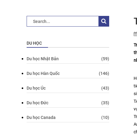
DU HỌC
T
t
Du học Nhật Bản
(59)
n
Du học Hàn Quốc
(146)
H
t
Du học Úc
(43)
s
T
Du học Đức
(35)
v
T
Du học Canada
(10)
A
c