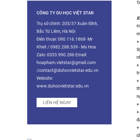
T
CÔNG TY DU HỌC VIỆT STAR
I
Trụ sở chính: 205/37 Xuân Đỉnh,
H
Bắc Từ Liêm, Hà Nội
m
Điên thoại: 090.116.1868- Mr
+
Khiet / 0982.288.539 - Ms Hoa
S
Zalo: 0333.990.286 Email:
n
hoapham.vietstar@gmail.com
+
/contact@duhocvietstar.edu.vn
t
Website:
+
www.duhocvietstar.edu.vn
t
n
LIÊN HỆ NGAY
+
+
đ
+
c