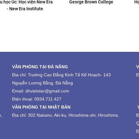
George Brown College
Học viện Kinh doanh và
Ngôn ngữ Albright
Col
VĂN PHÒNG TẠI ĐÀ NẴNG
V
Địa chỉ:
Trường Cao Đẳng Kinh Tế Kế Hoạch-
143
Đ
Nguyễn Lương Bằng, Đà Nẵng
Email: dhvietstar@gmail.com
Điện thoại: 0934.711.427
VĂN PHÒNG TẠI NHẬT BẢN
o,
Địa chỉ: 302 Nakano, Aki-ku, Hiroshima-shi, Hiroshima.
Đ
Q
Đ