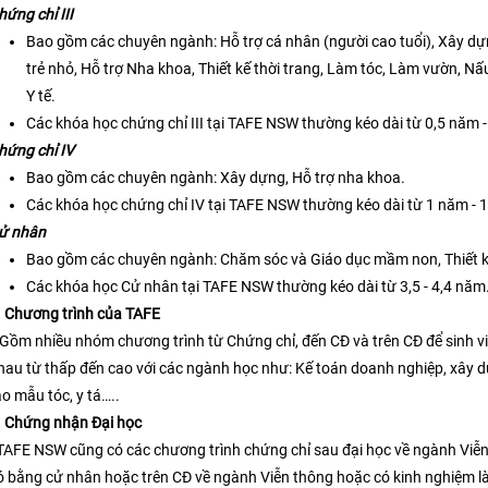
hứng chỉ III
Bao gồm các chuyên ngành: Hỗ trợ cá nhân (người cao tuổi), Xây dựn
trẻ nhỏ, Hỗ trợ Nha khoa, Thiết kế thời trang, Làm tóc, Làm vườn, N
Y tế.
Các khóa học chứng chỉ III tại TAFE NSW thường kéo dài từ 0,5 năm 
hứng chỉ IV
Bao gồm các chuyên ngành: Xây dựng, Hỗ trợ nha khoa.
Các khóa học chứng chỉ IV tại TAFE NSW thường kéo dài từ 1 năm - 
ử nhân
Bao gồm các chuyên ngành: Chăm sóc và Giáo dục mầm non, Thiết kế
Các khóa học Cử nhân tại TAFE NSW thường kéo dài từ 3,5 - 4,4 năm
. Chương trình của TAFE
 Gồm nhiều nhóm chương trình từ Chứng chỉ, đến CĐ và trên CĐ để sinh vi
hau từ thấp đến cao với các ngành học như: Kế toán doanh nghiệp, xây dựn
ạo mẫu tóc, y tá…..
. Chứng nhận Đại học
 TAFE NSW cũng có các chương trình chứng chỉ sau đại học về ngành Viễ
ó bằng cử nhân hoặc trên CĐ về ngành Viễn thông hoặc có kinh nghiệm là