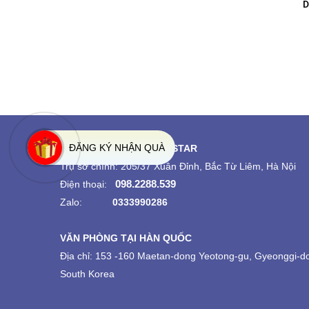
BOX HILL INSTITUTE - HỌC
Du học Úc: Học viện New Era
VIỆN ĐÀO TẠO NGHỀ CHẤT
- New Era Institute
LƯỢNG CAO TẠI ÚC
ĐĂNG KÝ NHẬN QUÀ
CÔNG TY DU HỌC VIỆT STAR
Trụ sở chính: 205/37 Xuân Đỉnh, Bắc Từ Liêm, Hà Nội
098.2288.539
Điện thoại:
Zalo:
0333990286
VĂN PHÒNG TẠI HÀN QUỐC
Địa chỉ: 153 -160 Maetan-dong Yeotong-gu, Gyeonggi-d
South Korea