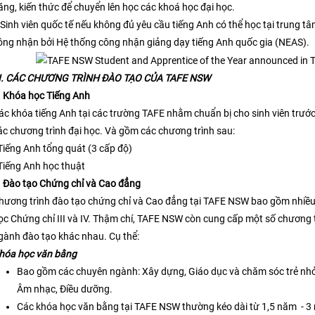
ăng, kiến thức để chuyển lên học các khoá học đại học.
 Sinh viên quốc tế nếu không đủ yêu cầu tiếng Anh có thể học tại trung 
ông nhận bởi Hệ thống công nhận giảng dạy tiếng Anh quốc gia (NEAS).
II. CÁC CHƯƠNG TRÌNH ĐÀO TẠO CỦA TAFE NSW
. Khóa học Tiếng Anh
ác khóa tiếng Anh tại các trường TAFE nhằm chuẩn bị cho sinh viên trước
ác chương trình đại học. Và gồm các chương trình sau:
 Tiếng Anh tổng quát (3 cấp độ)
 Tiếng Anh học thuật
. Đào tạo Chứng chỉ và Cao đẳng
hương trình đào tạo chứng chỉ và Cao đẳng tại TAFE NSW bao gồm nhiề
ọc Chứng chỉ III và IV. Thậm chí, TAFE NSW còn cung cấp một số chương 
gành đào tạo khác nhau. Cụ thể:
hóa học văn bằng
Bao gồm các chuyên ngành: Xây dựng, Giáo dục và chăm sóc trẻ nhỏ, 
Âm nhạc, Điều dưỡng.
Các khóa học văn bằng tại TAFE NSW thường kéo dài từ 1,5 năm - 