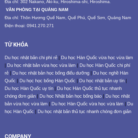
Địa chỉ: 302 Nakano, Aki-ku, Hiroshima-shi, Hiroshima.
VĂN PHÒNG TẠI QUẢNG NAM
Địa chỉ: Thôn Hương Quế Nam, Quế Phú, Quế Sơn, Quảng Nam
Điện thoại: 0941.270.271
TỪ KHÓA
Du học nhật bản chi phí rẻ
|
Du học Hàn Quốc vừa học vừa làm
|
Du học nhật bản vừa học vừa làm
|
Du học Hàn Quốc chi phí
rẻ
|
Du học nhật bản học bổng điểu dưỡng
|
Du học nghề Hàn
Quốc
|
Du học học bổng Hàn Quốc
|
Du học nhật bản uy tín
|
Du học Hàn Quốc uy tín
|
Du học Hàn Quốc thủ tục nhanh
chóng đơn giản
|
Du học Nhật bản học bổng báo
|
Du học nhật
bản vừa học vừa làm
|
Du học Hàn Quốc vừa học vừa làm
|
Du
học Hàn Quốc
|
Du học nhật bản thủ tục nhanh chóng đơn giản
COMPANY