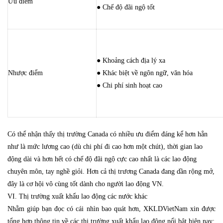
Ưu điểm
● Chế độ đãi ngộ tốt
● Khoảng cách địa lý xa
Nhược điểm
● Khác biệt về ngôn ngữ, văn hóa
● Chi phí sinh hoạt cao
Có thể nhận thấy thị trường Canada có nhiều ưu điểm đáng kể hơn hẳn
như là mức lương cao (dù chi phí đi cao hơn một chút), thời gian lao
động dài và hơn hết có chế độ đãi ngộ cực cao nhất là các lao động
chuyên môn, tay nghề giỏi. Hơn cả thị trương Canada đang dần rộng mở,
đây là cơ hội vô cùng tốt dành cho người lao động VN.
VI. Thị trường xuất khẩu lao động các nước khác
Nhằm giúp bạn đọc có cái nhìn bao quát hơn, XKLDVietNam xin được
tổng hợp thông tin về các thị trường xuất khẩu lao động nổi bật hiện nay: