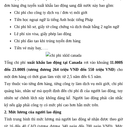
đơn hàng ứng tuyển xuất khẩu lao động sang đất nước này bao gồm:
Chi phí cho công ty dịch vụ / đơn vị môi giới
Tiền học ngoại ngữ là tiếng Anh hoặc tiếng Pháp
Chi phí hồ sơ, giấy tờ công chứng và dịch thuật bằng 2 ngôn ngữ
Lệ phí xin visa, giấy phép lao động
Chi phí đào tạo khi trúng tuyển đơn hàng
Tiền vé máy bay,…..
Tổng chi phí
xuất khẩu lao động tại Canada
rơi vào khoảng
11.000$
đến 23.000$
(
tương đương 264 triệu VNĐ đến 550 triệu VNĐ
) cho
một đơn hàng có thời gian làm việc từ 2,5 năm đến 6.5 năm.
Tuy thuộc vào từng đơn hàng, từng công ty làm dịch vụ môi giới, chi phí
quảng báo, nhân sự mà quyết định đến chi phí đi của người lao động, tuy
nhiên sự chênh lệch này không đáng kể. Người lao động phải cân nhắc
kỹ nếu gặp phải công ty có mức phí cao hơn hẳn mức trên.
2. Mức lương của người lao động
Tính trung bình thì mức lương mà người lao động sẽ nhận được theo giờ
từ 16 đến 40 CAD (tương đương 340 ngàn đến 700 ngàn VNĐ). Mức