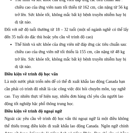
chiều cao của ứng viên nam tối thiểu từ 162 cm, cân nặng từ 56 kg
trở lên. Sức khỏe tốt, không mắc bất kỳ bệnh truyền nhiễm hay bị
dị tật nào.
Đối với nữ độ tuổi thường từ 18 – 32 tuổi (một số ngành nghề có thể lấy
đến 35 tuổi do đặc thù hoặc yêu cầu về trình độ cao)
Thể hình và sức khỏe của ứng viên nữ đáp ứng các tiêu chuẩn sau:
chiều cao của ứng viên nữ tối thiểu là 155 cm, cân nặng từ 48 kg
trở lên. Sức khỏe tốt, không mắc bất kỳ bệnh truyền nhiễm hay bị
dị tật nào.
Điều kiện về trình độ học vấn
Là một nước phát triển nên để có thể đi xuất khẩu lao động Canada bạn
cần phải có trình độ nhất là các công việc đòi hỏi chuyên môn, tay nghề
cao. Tuy nhiên thực tế hiện nay, nhiều đơn hàng chỉ yêu cầu người lao
động tốt nghiệp bậc phổ thông trung học.
Điều kiện về trình độ ngoại ngữ
Ngoài các yêu cầu về trình độ học vấn thì ngoại ngữ là một điều không
thể thiếu trong điều kiện đi xuất khẩu lao động Canada. Ngôn ngữ chính