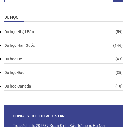
DU HỌC
Du học Nhật Bản
(59)
Du học Hàn Quốc
(146)
Du học Úc
(43)
Du học Đức
(35)
Du học Canada
(10)
CÔNG TY DU HỌC VIỆT STAR
Trụ sở chính: 205/37 Xuân Đỉnh, Bắc Từ Liêm, Hà Nội