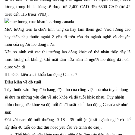
lương trung bình tháng sẽ được từ 2,400 CAD đến 6500 CAD (từ 42
triệu đến 115 triệu VNĐ).
Mức lương trên là chưa tính tăng ca hay làm thêm giờ. Việc lương cao
hay thấp phụ thuộc ngoài 2 yếu tố trên còn do ngành nghề và chuyên
môn của người lao động nữa.
Nếu so sánh với các thị trường lao động khác có thể nhận thấy đây là
mức lương rất khủng. Chỉ mất tầm nửa năm là người lao động đã hoàn
được vốn đi
III. Điều kiện xuất khẩu lao động Canada?
Điều kiện về độ tuổi
Tùy thuộc vào từng đơn hang, đặc thù của công việc mà nhà tuyển dụng
sẽ đưa ra những yêu cầu về sức khỏe và độ tuổi khác nhau. Tuy nhiên
nhìn chung sức khỏe và độ tuổi để đi xuất khẩu lao động Canada sẽ như
sau:
Đối với nam độ tuổi thường từ 18 – 35 tuổi (một số ngành nghề có thể
lấy đến 40 tuổi do đặc thù hoặc yêu cầu về trình độ cao).
Thể hình và sức khỏe của ứng viên đáp ứng các tiêu chuẩn sau :