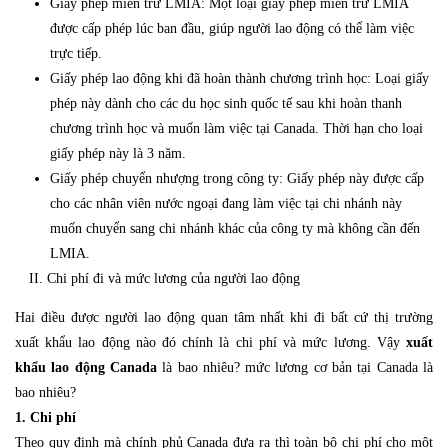
Giấy phép miễn trừ LMIA: Một loại giấy phép miễn trừ LMIA
được cấp phép lúc ban đầu, giúp người lao động có thể làm việc
trực tiếp.
Giấy phép lao động khi đã hoàn thành chương trình học: Loại giấy
phép này dành cho các du học sinh quốc tế sau khi hoàn thanh
chương trình học và muốn làm việc tại Canada. Thời hạn cho loại
giấy phép này là 3 năm.
Giấy phép chuyển nhượng trong công ty: Giấy phép này được cấp
cho các nhân viên nước ngoại đang làm việc tại chi nhánh này
muốn chuyển sang chi nhánh khác của công ty mà không cần đến
LMIA.
II. Chi phí đi và mức lương của người lao động
Hai điều được người lao động quan tâm nhất khi đi bất cứ thị trường
xuất khẩu lao động nào đó chính là chi phí và mức lương. Vậy
xuất
khẩu lao động Canada
là bao nhiêu? mức lương cơ bản tại Canada là
bao nhiêu?
1. Chi phí
Theo quy định mà chính phủ Canada đưa ra thì toàn bộ chi phí cho một