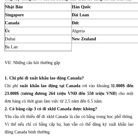
Nhật Bản
Hàn Quốc
Singapore
Đài Loan
Canada
Đức
Úc
Algeria
Dubai
New Zealand
Ba Lan
VII. Những câu hỏi thường gặp
1. Chi phí đi xuất khẩu lao động Canada?
Chi phí
xuất khẩu lao động tại Canada
rơi vào khoảng
11.000$ đến
23.000$
(
tương đương 264 triệu VNĐ đến 550 triệu VNĐ
) cho một
đơn hàng có thời gian làm việc từ 2,5 năm đến 6.5 năm.
2. Có bằng cấp 3 có đi xkld Canada được không?
Yêu cầu tối thiểu để đi xkld Canada là cần có bằng trung học phổ thông.
Vì thế nếu chỉ có bằng cấp ba, bạn vẫn có thể đăng ký xuất khẩu lao
động Canada bình thường.