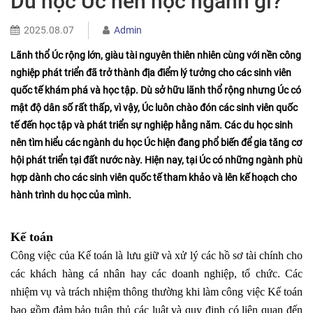
Du học Úc nên học ngành gì?
2025.08.07
Admin
Lãnh thổ Úc rộng lớn, giàu tài nguyên thiên nhiên cùng với nền công
nghiệp phát triển đã trở thành địa điểm lý tưởng cho các sinh viên
quốc tế khám phá và học tập. Dù sở hữu lãnh thổ rộng nhưng Úc có
mật độ dân số rất thấp, vì vậy, Úc luôn chào đón các sinh viên quốc
tế đến học tập và phát triển sự nghiệp hằng năm. Các du học sinh
nên tìm hiểu
các ngành du học Úc
hiện đang phổ biến để gia tăng cơ
hội phát triển tại đất nước này. Hiện nay, tại Úc có những ngành phù
hợp dành cho các sinh viên quốc tế tham khảo và lên kế hoạch cho
hành trình du học của mình.
Kế toán
Công việc của Kế toán là lưu giữ và xử lý các hồ sơ tài chính cho
các khách hàng cá nhân hay các doanh nghiệp, tổ chức. Các
nhiệm vụ và trách nhiệm thông thường khi làm công việc Kế toán
bao gồm đảm bảo tuân thủ các luật và quy định có liên quan đến