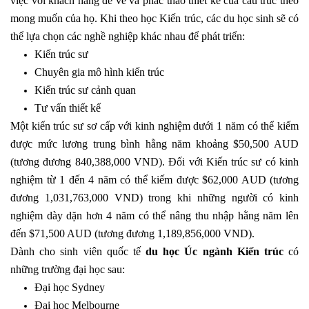
việc với khách hàng để vẽ và phác thảo thiết kế của cấu trúc theo
mong muốn của họ. Khi theo học Kiến trúc, các du học sinh sẽ có
thể lựa chọn các nghề nghiệp khác nhau để phát triển:
Kiến trúc sư
Chuyên gia mô hình kiến trúc
Kiến trúc sư cảnh quan
Tư vấn thiết kế
Một kiến trúc sư sơ cấp với kinh nghiệm dưới 1 năm có thể kiếm
được mức lương trung bình hằng năm khoảng $50,500 AUD
(tương đương 840,388,000 VND). Đối với Kiến trúc sư có kinh
nghiệm từ 1 đến 4 năm có thể kiếm được $62,000 AUD (tương
đương 1,031,763,000 VND) trong khi những người có kinh
nghiệm dày dặn hơn 4 năm có thể nâng thu nhập hằng năm lên
đến $71,500 AUD (tương đương 1,189,856,000 VND).
Dành cho sinh viên quốc tế
du học Úc ngành Kiến trúc
có
những trường đại học sau:
Đại học Sydney
Đại học Melbourne