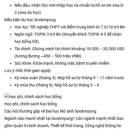
Nếu đậu, nhận thư mời nhập học và chuẩn bị hồ sơ xin visa D-
2 (visa du học)
Điều kiện du học Sookmyung
Học lực: Tốt nghiệp THPT với điểm trung bình từ 7.0/10 trở lên
Ngôn ngữ: TOPIK 3 trở lên (khuyến khích TOPIK 4-5 để nhận
học bổng tốt)
Tài chính: Chứng minh tài chính khoảng 18.000 – 20.000 USD
(tương đương ~450 – 500 triệu VNĐ)
Sức khỏe: Khỏe mạnh, không mắc bệnh truyền nhiễm
Lưu ý mốc thời gian apply:
Kỳ mùa xuân (tháng 3): Nộp hồ sơ từ tháng 9 – 11 năm trước
Kỳ mùa thu (tháng 9): Nộp hồ sơ từ tháng 5 – 6
Học phí, chính sách học bổng
Câu hỏi thường gặp về Đại học Nữ sinh Sookmyung
Ngành nào mạnh nhất tại Sookmyung? Các ngành mạnh nhất bao
gồm Quản trị kinh doanh, Thiết kế thời trang, Công nghệ thông tin