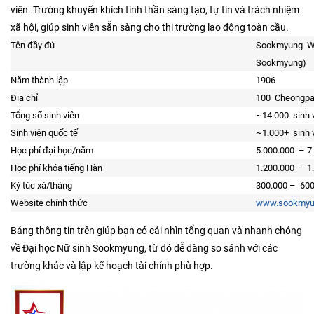
viên. Trường khuyến khích tinh thần sáng tạo, tự tin và trách nhiệm
xã hội, giúp sinh viên sẵn sàng cho thị trường lao động toàn cầu.
Tên đầy đủ
Sookmyung Wom
Sookmyung)
Năm thành lập
1906
Địa chỉ
100 Cheongpa-
Tổng số sinh viên
~14.000 sinh 
Sinh viên quốc tế
~1.000+ sinh 
Học phí đại học/năm
5.000.000 – 7
Học phí khóa tiếng Hàn
1.200.000 – 1
Ký túc xá/tháng
300.000 – 600
Website chính thức
www.sookmyun
Bảng thông tin trên giúp bạn có cái nhìn tổng quan và nhanh chóng
về Đại học Nữ sinh Sookmyung, từ đó dễ dàng so sánh với các
trường khác và lập kế hoạch tài chính phù hợp.