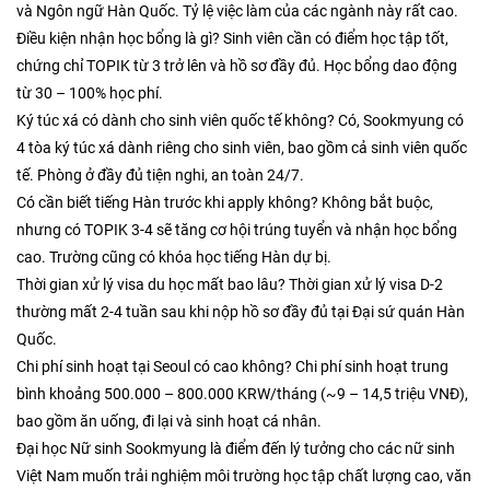
và Ngôn ngữ Hàn Quốc. Tỷ lệ việc làm của các ngành này rất cao.
Điều kiện nhận học bổng là gì? Sinh viên cần có điểm học tập tốt,
chứng chỉ TOPIK từ 3 trở lên và hồ sơ đầy đủ. Học bổng dao động
từ 30 – 100% học phí.
Ký túc xá có dành cho sinh viên quốc tế không? Có, Sookmyung có
4 tòa ký túc xá dành riêng cho sinh viên, bao gồm cả sinh viên quốc
tế. Phòng ở đầy đủ tiện nghi, an toàn 24/7.
Có cần biết tiếng Hàn trước khi apply không? Không bắt buộc,
nhưng có TOPIK 3-4 sẽ tăng cơ hội trúng tuyển và nhận học bổng
cao. Trường cũng có khóa học tiếng Hàn dự bị.
Thời gian xử lý visa du học mất bao lâu? Thời gian xử lý visa D-2
thường mất 2-4 tuần sau khi nộp hồ sơ đầy đủ tại Đại sứ quán Hàn
Quốc.
Chi phí sinh hoạt tại Seoul có cao không? Chi phí sinh hoạt trung
bình khoảng 500.000 – 800.000 KRW/tháng (~9 – 14,5 triệu VNĐ),
bao gồm ăn uống, đi lại và sinh hoạt cá nhân.
Đại học Nữ sinh Sookmyung là điểm đến lý tưởng cho các nữ sinh
Việt Nam muốn trải nghiệm môi trường học tập chất lượng cao, văn